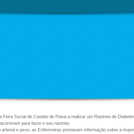
a Feira Social de Castelo de Paiva a realizar um Rastreio de Diabe
acorreram para fazer o seu rastreio.
o arterial e peso, as Enfermeiras prestaram informação sobre a impo